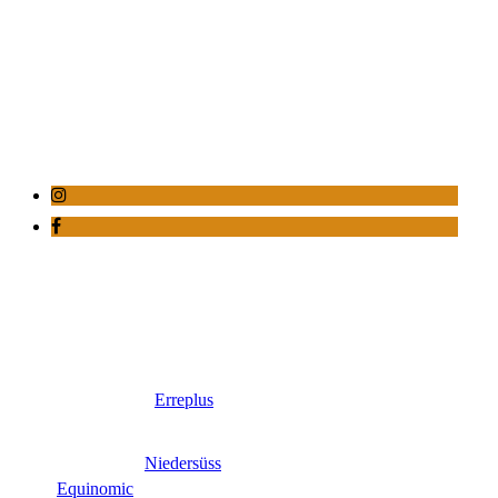
Erreplus
Niedersüss
Equinomic