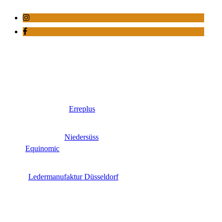
Erreplus
Niedersüss
Equinomic
Ledermanufaktur Düsseldorf