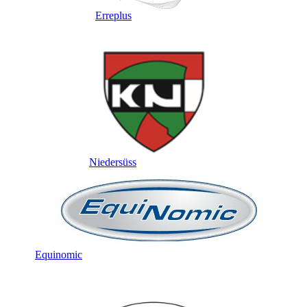
Erreplus
Niedersüss
Equinomic